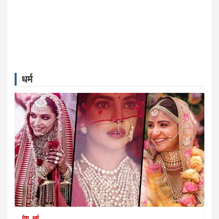
BLOG
राष्ट्रीय संगोष्ठी में स्ट्रीट वेंडर्स की
समस्याओं और समाधान पर होगा मंथन
अलोक पांडे राष्ट्रीय अध्यक्ष फेरी, पटरी और
ठेला व्यवसायी महासंघ
June 28, 2026
Daily24 Writer
धर्म
देश
बिजनेस
सोने और चांदी की कीमतों में फिर से आई
गिरावट, जानिए आज के लेटेस्ट रेट्स
July 10, 2026
Daily24 Writer
देश
धर्म