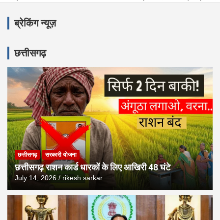
जंगल में मिला शव 9वीं के छात्र का, हमले के गहरे निशान चेहरे पर
ब्रेकिंग न्यूज़
राजस्थान: प्रसव के बाद डायलिसिस पर मजबूर माताओं की आपबीती
छत्तीसगढ़
NASA और SpaceX हैरान, 28 साल के भारतीय लड़कों ने अंतरिक्ष में रचा इतिह
4 ऐसी चीज जान लीजिये जो कोई भी कार डीलर आपको नहीं बताएगा Maruti Su
छत्तीसगढ़
सरकारी योजना
छत्तीसगढ़ राशन कार्ड धारकों के लिए आखिरी 48 घंटे
July 14, 2026
rikesh sarkar