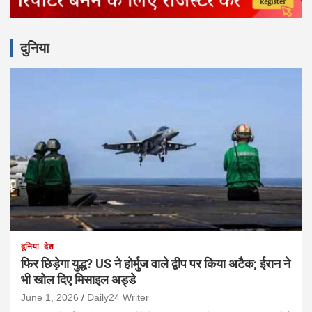
d
v
e
दुनिया
r
t
i
s
e
m
e
n
t
:
दुनिया
देश
फिर छिड़ेगा युद्ध? US ने होर्मुज वाले द्वीप पर किया अटैक; ईरान ने
भी खोल दिए मिसाइल अड्डे
June 1, 2026
Daily24 Writer