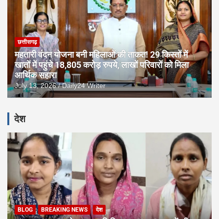
छत्तीसगढ़
महतारी वंदन योजना बनी महिलाओं की ताकत! 29 किस्तों में
खातों में पहुंचे 18,805 करोड़ रुपये, लाखों परिवारों को मिला
आर्थिक सहारा
July 13, 2026
Daily24 Writer
देश
BLOG
BREAKING NEWS
देश