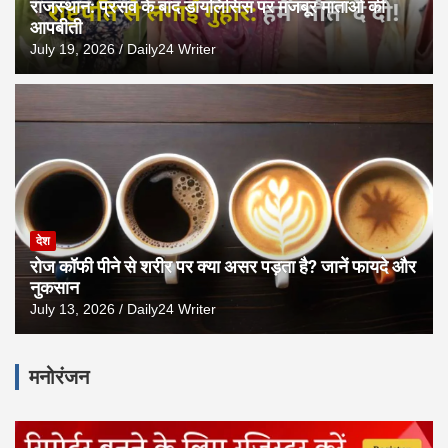
राजस्थान: प्रसव के बाद डायलिसिस पर मजबूर माताओं की
आपबीती
July 19, 2026
Daily24 Writer
देश
रोज कॉफी पीने से शरीर पर क्या असर पड़ता है? जानें फायदे और
नुकसान
July 13, 2026
Daily24 Writer
मनोरंजन
A