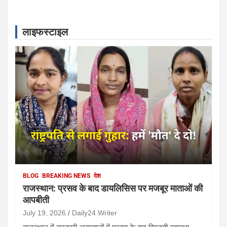
July 3, 2026
Daily24 Writer
लाइफस्‍टाइल
देश
हेल्थ
रोज सुबह एक प्लेट अनानास खाने से मिलेंगे
6 फायदे, सेहत में दिखेगा जबरदस्त बदलाव
June 9, 2026
Daily24 Writer
BLOG
BREAKING NEWS
देश
राजस्थान: प्रसव के बाद डायलिसिस पर मजबूर माताओं की
आपबीती
July 19, 2026
Daily24 Writer