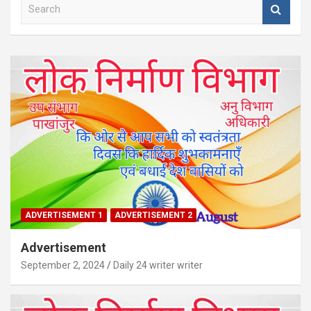
S
e
a
r
c
h
ADVERTISEMENT 1
ADVERTISEMENT 2
Advertisement
September 2, 2024
Daily 24 writer writer