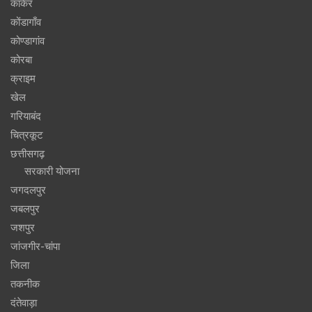
कांकेर
कोंडागाँव
कोण्डागांव
कोरबा
क्राइम
खेल
गरियाबंद
चित्रकूट
छत्तीसगढ़
सरकारी योजना
जगदलपुर
जबलपुर
जशपुर
जांजगीर-चांपा
जिला
तकनीक
दंतेवाड़ा