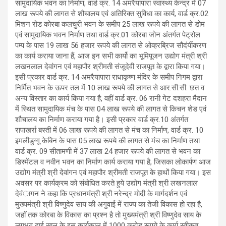
सामुदायिक भवन का निर्माण, वार्ड क्र. 14 अमरैयापारा स्वास्थ्य केन्द्र में 07
लाख रूपये की लागत से शौचालय एवं अतिरिक्त सुविधा का कार्य, वार्ड क्र.02
मिशन रोड कोरबा कलचुरी भवन के समीप 25 लाख रूपये की लागत से डोम
एवं सामुदायिक भवन निर्माण तथा वार्ड क्र.01 कोरबा जोन अंतर्गत पेट्रोल
पम्प के पास 19 लाख 56 हजार रूपये की लागत से ओव्हरब्रिज सौदंर्यीकरण
का कार्य कराया जाना हैं, आज इन सभी कार्यो का भूमिपूजन उद्योग मंत्री श्री
लखनलाल देवांगन एवं महापौर श्रीमती संजूदेवी राजपूत के द्वारा किया गया।
इसी प्रकार वार्ड क्र. 14 अमरैयापारा राधाकृष्ण मंदिर के समीप निगम द्वारा
निर्मित भवन के ऊपर तल में 10 लाख रूपये की लागत से आर.सी.सी. छत व
अन्य विस्तार का कार्य किया गया है, वहीं वार्ड क्र. 06 रानी गेट दशहरा मैदान
में स्थित सामुदायिक मंच के पास 04 लाख रूपये की लागत से किचन शेड एवं
शौचालय का निर्माण कराया गया है। इसी प्रकार वार्ड क्र.10 अंतर्गत
रापाखर्रा बस्ती में 06 लाख रूपये की लागत से मंच का निर्माण, वार्ड क्र. 10
इमलीडुग्गू केबिन के पास 05 लाख रूपये की लागत से मंच का निर्माण तथा
वार्ड क्र. 09 सीतामणी में 37 लाख 24 हजार रूपये की लागत से भवन का
डिस्मेंटल व नवीन भवन का निर्माण कार्य कराया गया है, जिसका लोकार्पण आज
उद्योग मंत्री श्री देवांगन एवं महापौर श्रीमती राजपूत के हाथों किया गया। इस
अवसर पर कार्यक्रम को संबोधित करते हुये उद्योग मंत्री श्री लखनलाल
देवंागन ने कहा कि प्रधानमंत्री श्री नरेन्द्र मोदी के मार्गदर्शन एवं
मुख्यमंत्री श्री विष्णुदेव साय की अगुवाई में राज्य का तेजी विकास हो रहा है,
जहाॅं तक कोरबा के विकास का प्रश्न है तो मुख्यमंत्री श्री विष्णुदेव साय के
लगभग ढाई साल के इस कार्यकाल में 1000 करोड़ रूपये के कार्य स्वीकृत