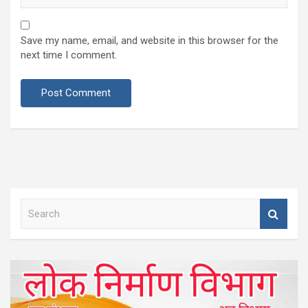
Save my name, email, and website in this browser for the
next time I comment.
S
e
a
r
c
h