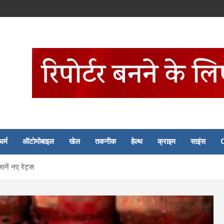
धर्म
ऑटोमोबाइल
खेल
तकनीक
हेल्थ
क्राइम
साइंस
ानें नए रेट्स