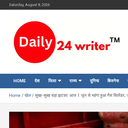
Skip
Saturday, August 8, 2026
to
content
HOME
देश
जिला
राज्य
दुनिया
बिजनेस
Home
खेल
सुबह-सुबह बड़ा झटका: आज 1 जून से महंगा हुआ गैस सिलेंडर, ज