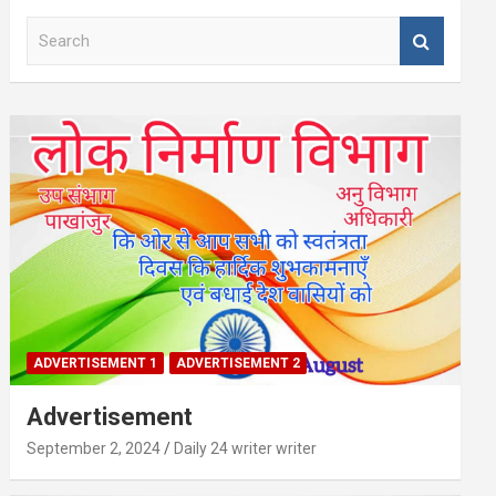
S
e
a
r
c
h
ADVERTISEMENT 1
ADVERTISEMENT 2
Advertisement
September 2, 2024
Daily 24 writer writer