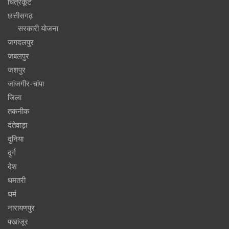
चित्रकूट
छत्तीसगढ़
सरकारी योजना
जगदलपुर
जबलपुर
जशपुर
जांजगीर-चांपा
जिला
तकनीक
दंतेवाड़ा
दुनिया
दुर्ग
देश
धमतरी
धर्म
नारायणपुर
पखांजूर