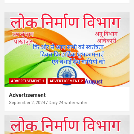
a
r
c
h
ADVERTISEMENT 1
ADVERTISEMENT 2
Advertisement
September 2, 2024
Daily 24 writer writer