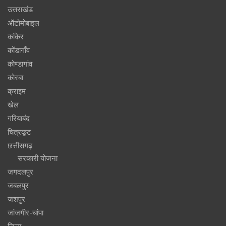
उत्तराखंड
ऑटोमोबाइल
कांकेर
कोंडागाँव
कोण्डागांव
कोरबा
क्राइम
खेल
गरियाबंद
चित्रकूट
छत्तीसगढ़
सरकारी योजना
जगदलपुर
जबलपुर
जशपुर
जांजगीर-चांपा