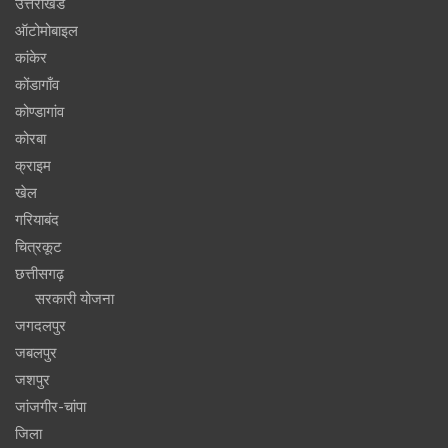
उत्तराखंड
ऑटोमोबाइल
कांकेर
कोंडागाँव
कोण्डागांव
कोरबा
क्राइम
खेल
गरियाबंद
चित्रकूट
छत्तीसगढ़
सरकारी योजना
जगदलपुर
जबलपुर
जशपुर
जांजगीर-चांपा
जिला