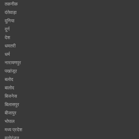
तकनीक
दंतेवाड़ा
दुनिया
दुर्ग
देश
धमतरी
धर्म
नारायणपुर
पखांजूर
बलोद
बालोद
बिजनेस
बिलासपुर
बीजापुर
भोपाल
मध्य प्रदेश
मनोरंजन