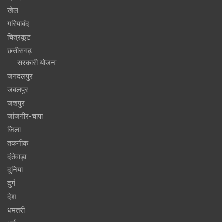
खेल
गरियाबंद
चित्रकूट
छत्तीसगढ़
सरकारी योजना
जगदलपुर
जबलपुर
जशपुर
जांजगीर-चांपा
जिला
तकनीक
दंतेवाड़ा
दुनिया
दुर्ग
देश
धमतरी