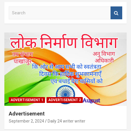
S
e
a
r
c
h
ADVERTISEMENT 1
ADVERTISEMENT 2
Advertisement
September 2, 2024
Daily 24 writer writer