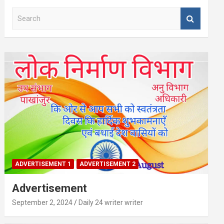
S
e
a
r
c
h
ADVERTISEMENT 1
ADVERTISEMENT 2
Advertisement
September 2, 2024
Daily 24 writer writer