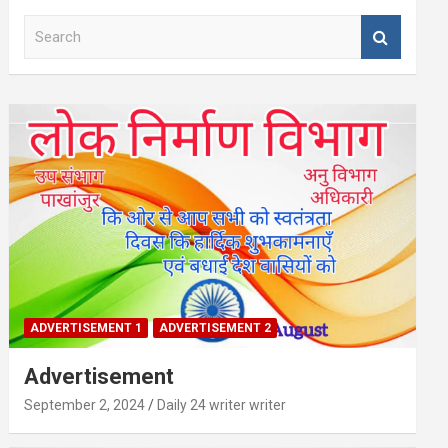
S
e
a
r
c
h
ADVERTISEMENT 1
ADVERTISEMENT 2
Advertisement
September 2, 2024
Daily 24 writer writer