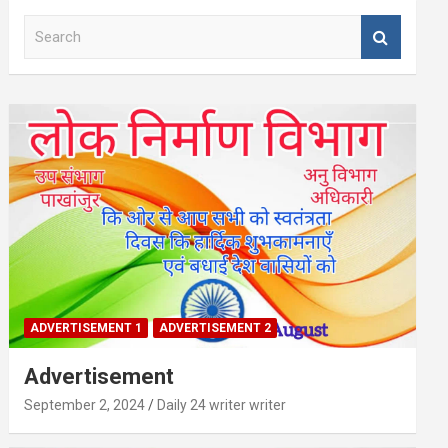
S
e
a
r
c
h
ADVERTISEMENT 1
ADVERTISEMENT 2
Advertisement
September 2, 2024
Daily 24 writer writer