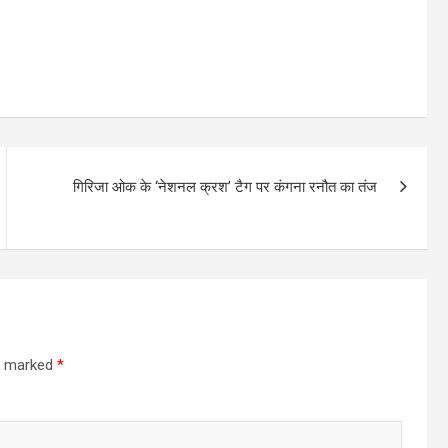
गिरिजा ओक के ‘नेशनल क्रश’ टैग पर कंगना रनौत का तंज
re marked
*