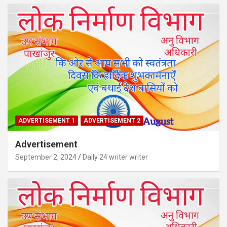
c
h
ADVERTISEMENT 1
ADVERTISEMENT 2
Advertisement
September 2, 2024
Daily 24 writer writer