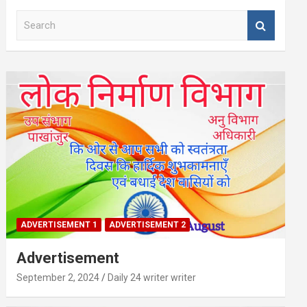
S
e
a
r
c
h
ADVERTISEMENT 1
ADVERTISEMENT 2
Advertisement
September 2, 2024
Daily 24 writer writer