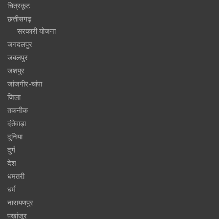
चित्रकूट
छत्तीसगढ़
सरकारी योजना
जगदलपुर
जबलपुर
जशपुर
जांजगीर-चांपा
जिला
तकनीक
दंतेवाड़ा
दुनिया
दुर्ग
देश
धमतरी
धर्म
नारायणपुर
पखांजूर