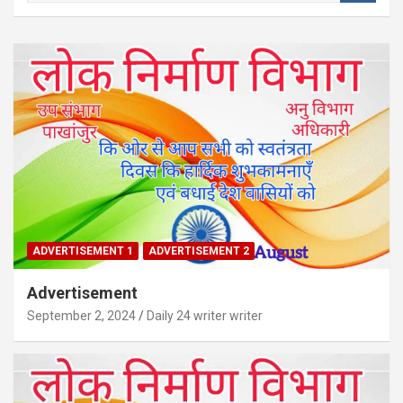
a
r
c
h
ADVERTISEMENT 1
ADVERTISEMENT 2
Advertisement
September 2, 2024
Daily 24 writer writer