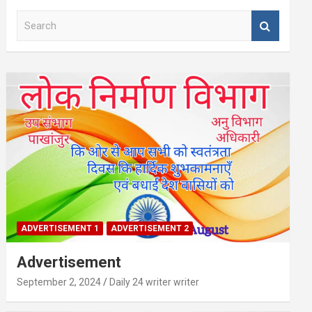
S
e
a
r
c
h
ADVERTISEMENT 1
ADVERTISEMENT 2
Advertisement
September 2, 2024
Daily 24 writer writer