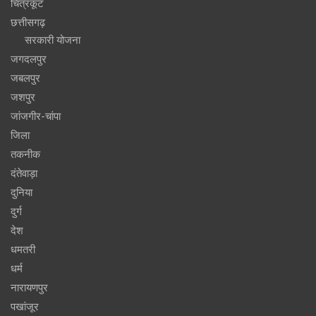
चित्रकूट
छत्तीसगढ़
सरकारी योजना
जगदलपुर
जबलपुर
जशपुर
जांजगीर-चांपा
जिला
तकनीक
दंतेवाड़ा
दुनिया
दुर्ग
देश
धमतरी
धर्म
नारायणपुर
पखांजूर