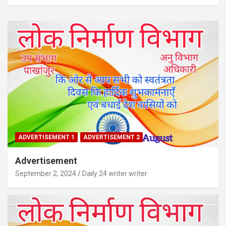
a
r
c
h
ADVERTISEMENT 1
ADVERTISEMENT 2
Advertisement
September 2, 2024
Daily 24 writer writer