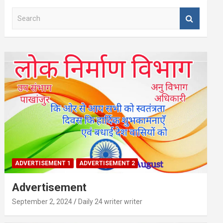
S
e
a
r
c
h
ADVERTISEMENT 1
ADVERTISEMENT 2
Advertisement
September 2, 2024
Daily 24 writer writer