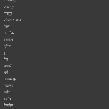
जगदलपुर
जबलपुर
जशपुर
जांजगीर-चांपा
जिला
तकनीक
दंतेवाड़ा
दुनिया
दुर्ग
देश
धमतरी
धर्म
नारायणपुर
पखांजूर
बलोद
बालोद
बिजनेस