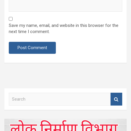
Save my name, email, and website in this browser for the
next time I comment.
S
e
a
r
c
h