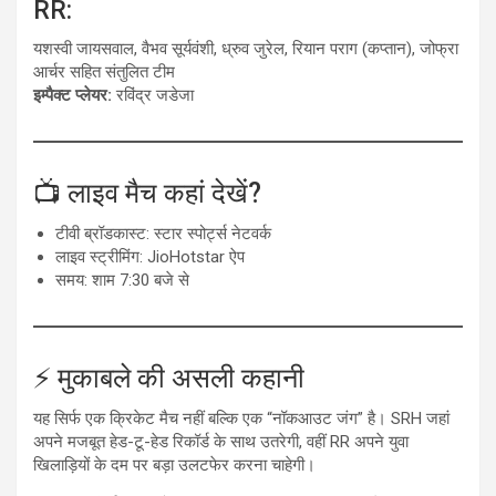
RR:
यशस्वी जायसवाल, वैभव सूर्यवंशी, ध्रुव जुरेल, रियान पराग (कप्तान), जोफ्रा
आर्चर सहित संतुलित टीम
इम्पैक्ट प्लेयर:
रविंद्र जडेजा
📺 लाइव मैच कहां देखें?
टीवी ब्रॉडकास्ट: स्टार स्पोर्ट्स नेटवर्क
लाइव स्ट्रीमिंग: JioHotstar ऐप
समय: शाम 7:30 बजे से
⚡ मुकाबले की असली कहानी
यह सिर्फ एक क्रिकेट मैच नहीं बल्कि एक “नॉकआउट जंग” है। SRH जहां
अपने मजबूत हेड-टू-हेड रिकॉर्ड के साथ उतरेगी, वहीं RR अपने युवा
खिलाड़ियों के दम पर बड़ा उलटफेर करना चाहेगी।