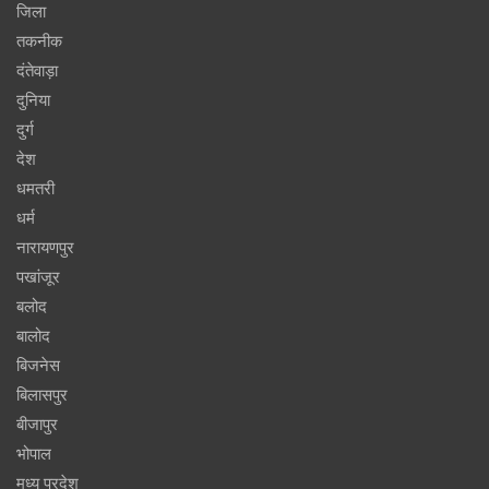
जिला
तकनीक
दंतेवाड़ा
दुनिया
दुर्ग
देश
धमतरी
धर्म
नारायणपुर
पखांजूर
बलोद
बालोद
बिजनेस
बिलासपुर
बीजापुर
भोपाल
मध्य प्रदेश