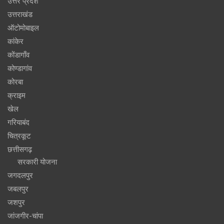
उत्तर प्रदेश
उत्तराखंड
ऑटोमोबाइल
कांकेर
कोंडागाँव
कोण्डागांव
कोरबा
क्राइम
खेल
गरियाबंद
चित्रकूट
छत्तीसगढ़
सरकारी योजना
जगदलपुर
जबलपुर
जशपुर
जांजगीर-चांपा