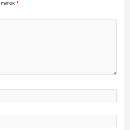
re marked
*