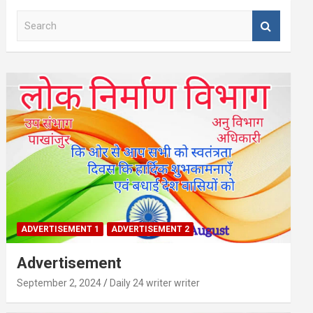
S
e
a
r
c
h
ADVERTISEMENT 1
ADVERTISEMENT 2
Advertisement
September 2, 2024
Daily 24 writer writer