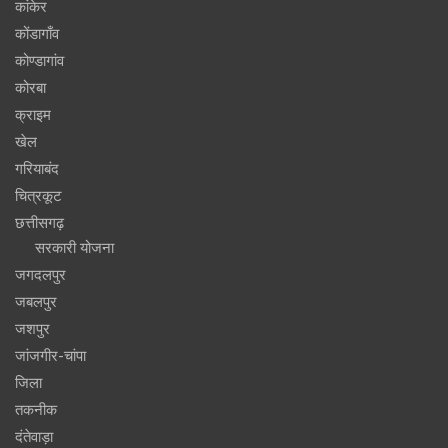
कांकेर
कोंडागाँव
कोण्डागांव
कोरबा
क्राइम
खेल
गरियाबंद
चित्रकूट
छत्तीसगढ़
सरकारी योजना
जगदलपुर
जबलपुर
जशपुर
जांजगीर-चांपा
जिला
तकनीक
दंतेवाड़ा