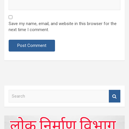
Save my name, email, and website in this browser for the
next time I comment.
S
e
a
r
c
h