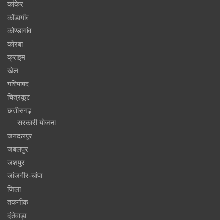
कांकेर
कोंडागाँव
कोण्डागांव
कोरबा
क्राइम
खेल
गरियाबंद
चित्रकूट
छत्तीसगढ़
सरकारी योजना
जगदलपुर
जबलपुर
जशपुर
जांजगीर-चांपा
जिला
तकनीक
दंतेवाड़ा