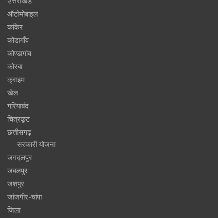
उत्तराखंड
ऑटोमोबाइल
कांकेर
कोंडागाँव
कोण्डागांव
कोरबा
क्राइम
खेल
गरियाबंद
चित्रकूट
छत्तीसगढ़
सरकारी योजना
जगदलपुर
जबलपुर
जशपुर
जांजगीर-चांपा
जिला