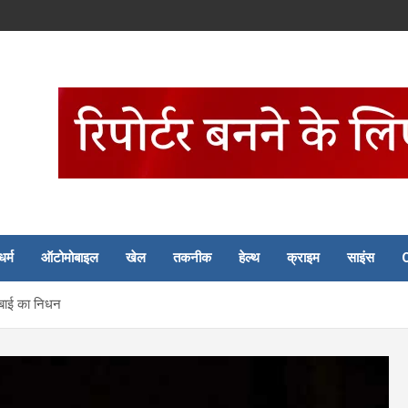
धर्म
ऑटोमोबाइल
खेल
तकनीक
हेल्थ
क्राइम
साइंस
 बाई का निधन