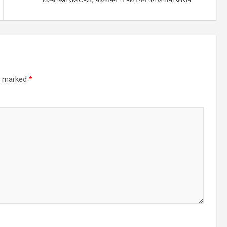
re marked
*