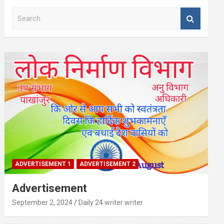
S
e
a
r
c
h
ADVERTISEMENT 1
ADVERTISEMENT 2
Advertisement
September 2, 2024
Daily 24 writer writer