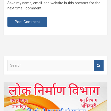
Save my name, email, and website in this browser for the
next time I comment.
S
e
a
r
c
h