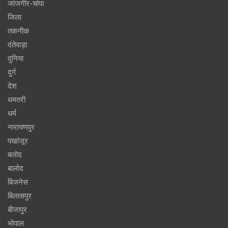
जांजगीर-चांपा
जिला
तकनीक
दंतेवाड़ा
दुनिया
दुर्ग
देश
धमतरी
धर्म
नारायणपुर
पखांजूर
बलोद
बालोद
बिजनेस
बिलासपुर
बीजापुर
भोपाल