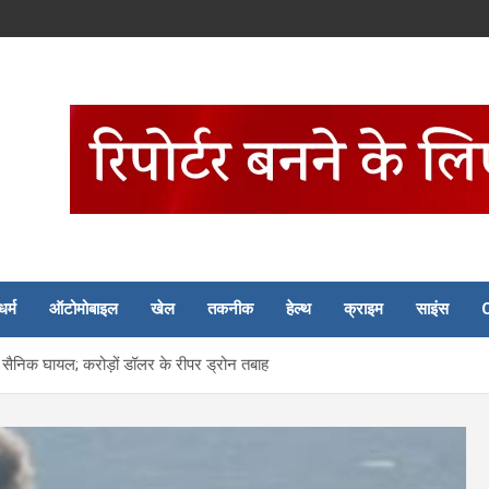
धर्म
ऑटोमोबाइल
खेल
तकनीक
हेल्थ
क्राइम
साइंस
ैनिक घायल; करोड़ों डॉलर के रीपर ड्रोन तबाह