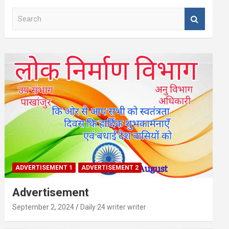
S
e
a
r
c
h
ADVERTISEMENT 1
ADVERTISEMENT 2
Advertisement
September 2, 2024
Daily 24 writer writer