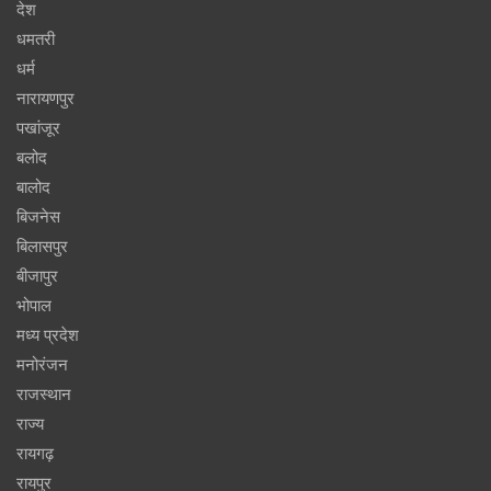
देश
धमतरी
धर्म
नारायणपुर
पखांजूर
बलोद
बालोद
बिजनेस
बिलासपुर
बीजापुर
भोपाल
मध्य प्रदेश
मनोरंजन
राजस्थान
राज्य
रायगढ़
रायपुर