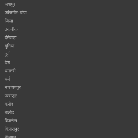
जशपुर
जांजगीर-चांपा
जिला
तकनीक
दंतेवाड़ा
दुनिया
दुर्ग
देश
धमतरी
धर्म
नारायणपुर
पखांजूर
बलोद
बालोद
बिजनेस
बिलासपुर
बीजापुर