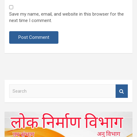
Save my name, email, and website in this browser for the
next time I comment.
S
e
a
r
c
h