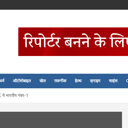
धर्म
ऑटोमोबाइल
खेल
तकनीक
हेल्थ
क्राइम
साइंस
ं, ये भारतीय नंबर-1