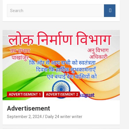
S
e
a
r
c
h
ADVERTISEMENT 1
ADVERTISEMENT 2
Advertisement
September 2, 2024
Daily 24 writer writer