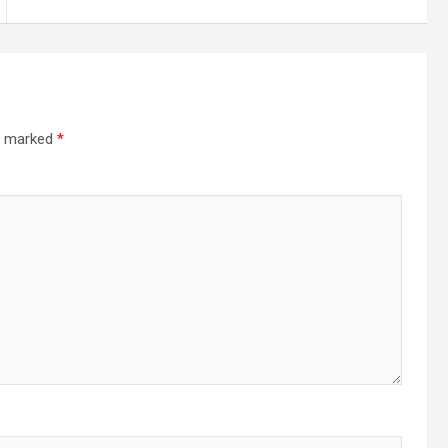
re marked
*