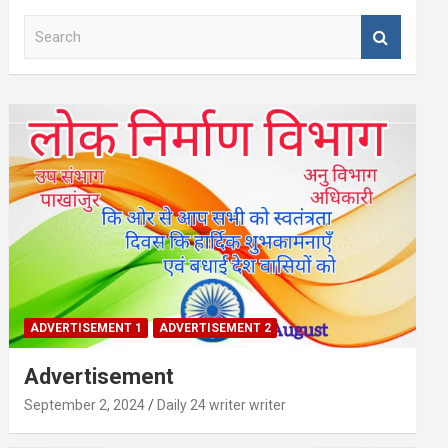
S
e
a
r
c
h
ADVERTISEMENT 1
ADVERTISEMENT 2
Advertisement
September 2, 2024
Daily 24 writer writer