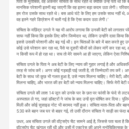
पिता के मुताबिक, वह अकसर संचिता के साथ रहते थे क्योंकि उन्हें पता था 
मानसिक परेशानी इतनी बढ़ जाएगी कि वह इतना बड़ा कदम उठा लेगी। परिवार क
हम रोज उसके साथ रहते थे। बस आधे घंटे के लिए हम उसके साथ नहीं थे, और
वह इतने गहरे डिप्रेशन में चली गई है कि ऐसा कदम उठा लेगी।’
संचिता के मछिंद्र उगले ने यह भी आरोप लगाया कि उनकी बेटी को लगातार पर
साफ नहीं किया कि इसके लिए कौन जिम्मेदार था, लेकिन उन्होंने दावा किया कि उस
इससे उसकी परेशानी और बढ़ गई थी। इन चिंताओं के बारे में बात करते हुए उन
कोई उसे परेशान कर रहा था, पैसे या दूसरी चीजों को लेकर मांगें कर रहा
न किसी रूप में हो रहा था। सच तो मेरे सामने आ ही जाएगा, लेकिन ऐसा निश्चि
संचिता उगले के पिता ने अब बेटी के लिए न्याय की गुहार लगाई है और अधिकारिय
तरह से जांच करें। अगर कोई गड़बड़ी पाई जाती है, तो जिम्मेदारी तय करें। अप
बेटी के साथ जो कुछ भी गलत हुआ है, उसे न्याय मिलना चाहिए। मेरी बेटी, और 
मिलना चाहिए, और भारत की हर बेटी को न्याय मिलना चाहिए। सिर्फ मेरी बेटी क
संचिता उगले की लाश 14 जून को उनके घर के छत पर फांसी के फंदे से लटकी 
अस्पताल ले गए, जहां डॉक्टरों ने जांच के बाद उन्हें मृत घोषित कर दिया। प
मिली और कोई सुसाइड नोट भी बरामद नहीं हुआ। संचिता माता-पिता और बहन क
5:30 बजे बहन जब घर से बाहर गई, तो उसी दौरान संचिता ने साड़ी का फंद
उधर, अब संचिता उगले की वॉट्सऐप चैट सामने आई है, जिससे पता चला है क
वॉट्सऐप चैट खंगाल रही थी और उसी में एक्ट्रेस की अपने मनोचिकित्सक के 