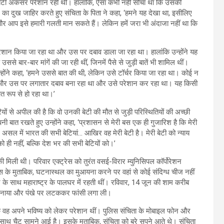
कि बेटी अकसर परेशान रही थी। हालांकि, ऐसा कभी नहीं सोचा था कि उसकी
ा दुख जाहिर करते हुए संचिता के पिता ने कहा, ‘हमने यह देखा था, इसीलिए
 आप इसे हमारी गलती मान सकते हैं। लेकिन हमें जरा भी अंदाजा नहीं था कि
ेशान किया जा रहा था और उस पर दबाव डाला जा रहा था। हालांकि उन्होंने यह
से बार-बार मांगें की जा रही थीं, जिनमें पैसे से जुड़ी बातें भी शामिल थीं।
्होंने कहा, ‘हमने उससे बात की थी, लेकिन उसे टॉर्चर किया जा रहा था। कोई न
 था, और उस पर लगातार दबाव बना रहा था और उसे परेशान कर रहा था। यह किसी
त रूप से हो रहा था।’
ों से अपील की है कि वो उनकी बेटी की मौत से जुड़ी परिस्थितियों की अच्छी
नी बात रखते हुए उन्होंने कहा, ‘प्रशासन से मेरी बस एक ही गुजारिश है कि मेरी
असल में भारत की सभी बेटियां… आखिर वह मेरी बेटी है। मेरी बेटी को न्याय
ो ही नहीं, बल्कि देश भर की सभी बेटियों को।’
मिली थी। परिवार एक्ट्रेस को तुरंत वसई-विरार म्युनिसिपल कॉर्पोरेशन
ुलिस के मुताबिक, घटनास्थल का मुआयना करने पर वहां से कोई संदिग्ध चीज नहीं
े साथ महाराष्ट्र के पालघर में रहती थीं। रविवार, 14 जून की शाम करीब
ा बनाया और पंखे पर लटककर फांसी लगा ली।
ि वह अपने भविष्य को लेकर परेशान थीं। पुलिस संचिता के मोबाइल फोन और
साथ चैट सामने आई है। इसके मुताबिक, संचिता को बुरे सपने आते थे। संचिता