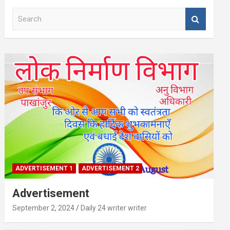
S
e
a
r
c
h
ADVERTISEMENT 1
ADVERTISEMENT 2
Advertisement
September 2, 2024
Daily 24 writer writer