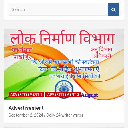
S
e
a
r
c
h
ADVERTISEMENT 1
ADVERTISEMENT 2
Advertisement
September 2, 2024
Daily 24 writer writer