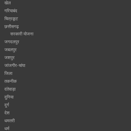
खेल
गरियाबंद
चित्रकूट
छत्तीसगढ़
सरकारी योजना
जगदलपुर
जबलपुर
जशपुर
जांजगीर-चांपा
जिला
तकनीक
दंतेवाड़ा
दुनिया
दुर्ग
देश
धमतरी
धर्म