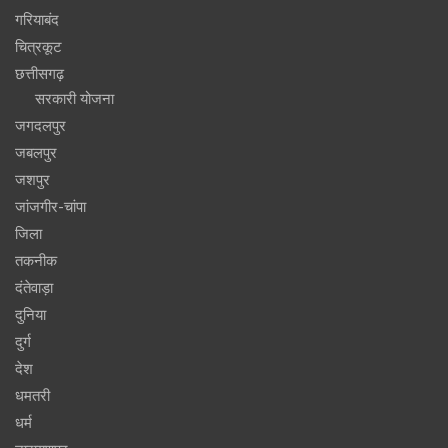
गरियाबंद
चित्रकूट
छत्तीसगढ़
सरकारी योजना
जगदलपुर
जबलपुर
जशपुर
जांजगीर-चांपा
जिला
तकनीक
दंतेवाड़ा
दुनिया
दुर्ग
देश
धमतरी
धर्म