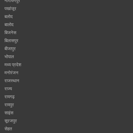
नारायणपुर
पखांजूर
बलोद
बालोद
बिजनेस
बिलासपुर
बीजापुर
भोपाल
मध्य प्रदेश
मनोरंजन
राजस्थान
राज्य
रायगढ़
रायपुर
साइंस
सूरजपुर
सेहत