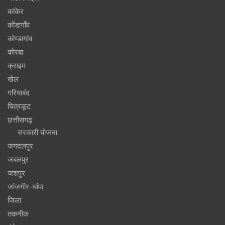
कांकेर
कोंडागाँव
कोण्डागांव
कोरबा
क्राइम
खेल
गरियाबंद
चित्रकूट
छत्तीसगढ़
सरकारी योजना
जगदलपुर
जबलपुर
जशपुर
जांजगीर-चांपा
जिला
तकनीक