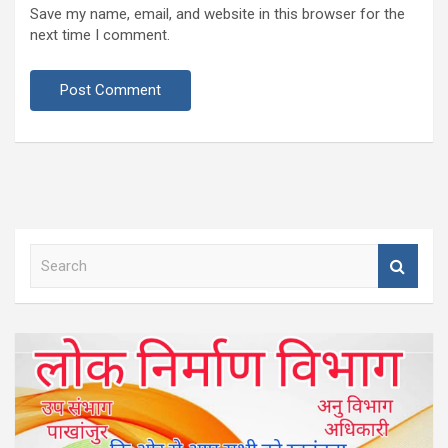
Save my name, email, and website in this browser for the
next time I comment.
S
e
a
r
c
h