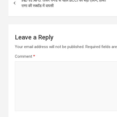
IND vs AFG: तीसरे वनडे से पहले BCCI का बड़ा ऐलान, हर्षित
navigation
राणा की स्क्वॉड में वापसी
Leave a Reply
Your email address will not be published.
Required fields a
Comment
*