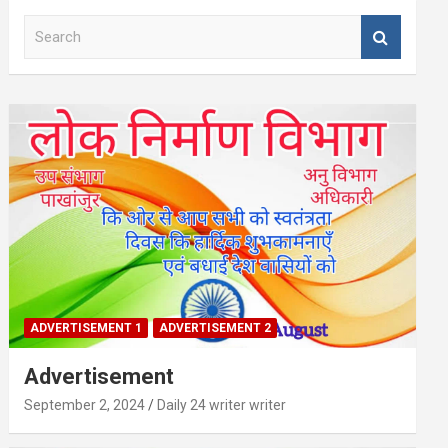
S
e
a
r
c
h
ADVERTISEMENT 1
ADVERTISEMENT 2
Advertisement
September 2, 2024
Daily 24 writer writer