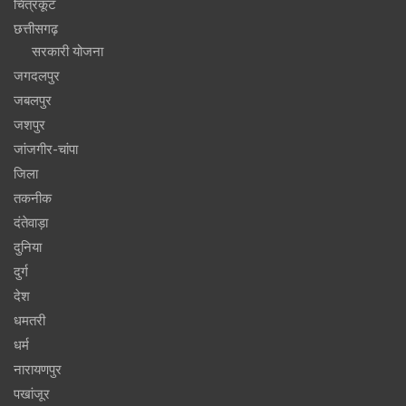
चित्रकूट
छत्तीसगढ़
सरकारी योजना
जगदलपुर
जबलपुर
जशपुर
जांजगीर-चांपा
जिला
तकनीक
दंतेवाड़ा
दुनिया
दुर्ग
देश
धमतरी
धर्म
नारायणपुर
पखांजूर