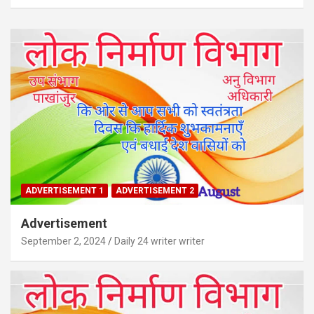
a
r
c
h
ADVERTISEMENT 1
ADVERTISEMENT 2
Advertisement
September 2, 2024
Daily 24 writer writer