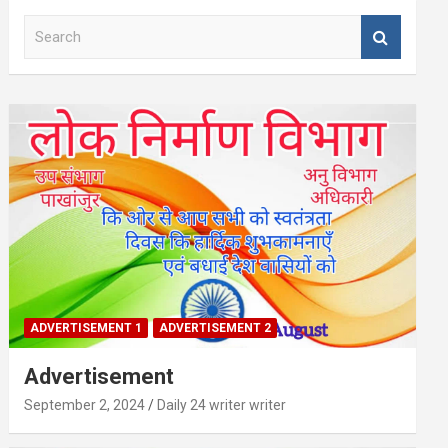
S
e
a
r
c
h
ADVERTISEMENT 1
ADVERTISEMENT 2
Advertisement
September 2, 2024
Daily 24 writer writer