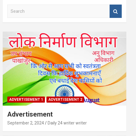
S
e
a
r
c
h
ADVERTISEMENT 1
ADVERTISEMENT 2
Advertisement
September 2, 2024
Daily 24 writer writer