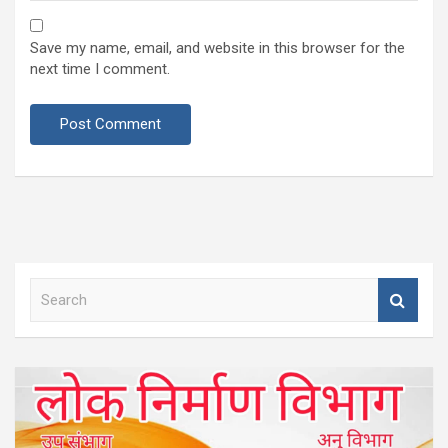
Save my name, email, and website in this browser for the
next time I comment.
S
e
a
r
c
h