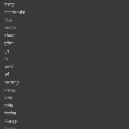
जशपुर
जांजगीर-चांपा
जिला
तकनीक
दंतेवाड़ा
दुनिया
दुर्ग
देश
धमतरी
धर्म
नारायणपुर
पखांजूर
बलोद
बालोद
बिजनेस
बिलासपुर
बीजापुर