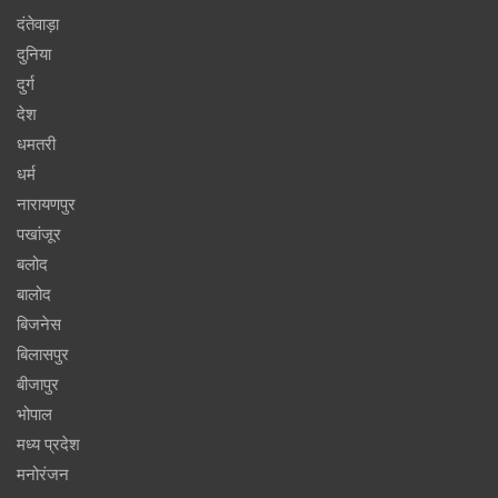
दंतेवाड़ा
दुनिया
दुर्ग
देश
धमतरी
धर्म
नारायणपुर
पखांजूर
बलोद
बालोद
बिजनेस
बिलासपुर
बीजापुर
भोपाल
मध्य प्रदेश
मनोरंजन