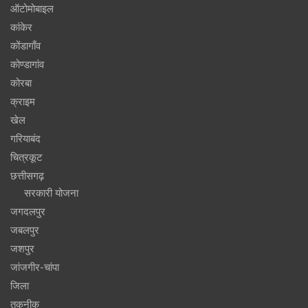
ऑटोमोबाइल
कांकेर
कोंडागाँव
कोण्डागांव
कोरबा
क्राइम
खेल
गरियाबंद
चित्रकूट
छत्तीसगढ़
सरकारी योजना
जगदलपुर
जबलपुर
जशपुर
जांजगीर-चांपा
जिला
तकनीक