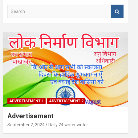
S
e
a
r
c
h
ADVERTISEMENT 1
ADVERTISEMENT 2
Advertisement
September 2, 2024
Daily 24 writer writer