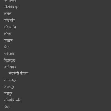
उत्तराखंड
ऑटोमोबाइल
कांकेर
कोंडागाँव
कोण्डागांव
कोरबा
क्राइम
खेल
गरियाबंद
चित्रकूट
छत्तीसगढ़
सरकारी योजना
जगदलपुर
जबलपुर
जशपुर
जांजगीर-चांपा
जिला