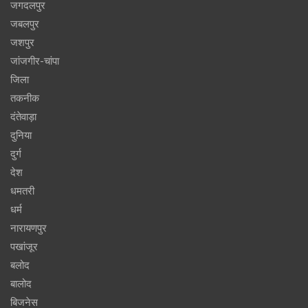
जगदलपुर
जबलपुर
जशपुर
जांजगीर-चांपा
जिला
तकनीक
दंतेवाड़ा
दुनिया
दुर्ग
देश
धमतरी
धर्म
नारायणपुर
पखांजूर
बलोद
बालोद
बिजनेस