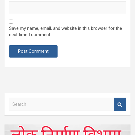
Save my name, email, and website in this browser for the
next time I comment.
S
e
a
r
c
h